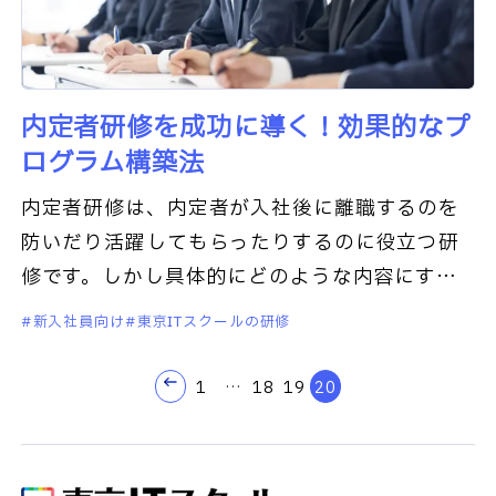
内定者研修を成功に導く！効果的なプ
ログラム構築法
内定者研修は、内定者が入社後に離職するのを
防いだり活躍してもらったりするのに役立つ研
修です。しかし具体的にどのような内容にする
べきか、意外にはっきりした方針が立てられて
新入社員向け
東京ITスクールの研修
いないということもあるでしょう。
1
…
18
19
20