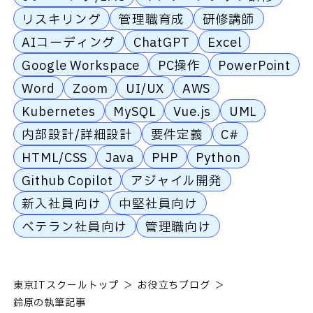
リスキリング
管理職育成
研修講師
AIコーディング
ChatGPT
Excel
Google Workspace
PC操作
PowerPoint
Word
Zoom
UI/UX
AWS
Kubernetes
MySQL
Vue.js
UML
内部設計/詳細設計
要件定義
C#
HTML/CSS
Java
PHP
Python
Github Copilot
アジャイル開発
新入社員向け
中堅社員向け
ベテラン社員向け
管理職向け
東京ITスクールトップ
お役立ちブログ
鈴原の執筆記事