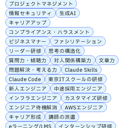
プロジェクトマネジメント
情報セキュリティ
生成AI
キャリアアップ
コンプライアンス・ハラスメント
ビジネスマナー
ファシリテーション
リーダー研修
思考の構造化
質問力・傾聴力
対人関係構築力
文章力
問題解決・考える力
Claude Skills
Claude Code
東京ITスクールの研修
新人エンジニア
中途採用エンジニア
インフラエンジニア
カスタマイズ研修
エンジニア待機解消
AWSエンジニア
キャリア形成
講師の派遣
eラーニング/LMS
インターンシップ研修