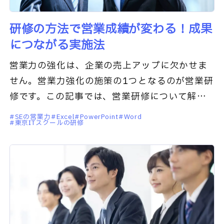
研修の方法で営業成績が変わる！成果
につながる実施法
営業力の強化は、企業の売上アップに欠かせま
せん。営業力強化の施策の1つとなるのが営業研
修です。この記事では、営業研修について解説
します。この記事を読むと、以下の点が理解で
SEの営業力
Excel
PowerPoint
Word
東京ITスクールの研修
きます。営業研修のプロ