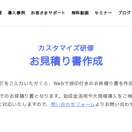
援
導入事例
お客さまサポート
無料動画
セミナー
ブログ
LMS/eラーニング
定額
カスタマイズ研修
お見積り書作成
テックアカデミー
社内大学 &IT
」
インターンシップLMS &IT
どをご入力いただくと、Webで捺印付きのお見積り書を作
でのお見積り書となります。助成金活用や大規模導入をご
カスタマイズ研修
に対応いたしますので、
問い合わせフォーム
よりお問い合わ
1社専用「オンサイト研修」
講師派遣サービス