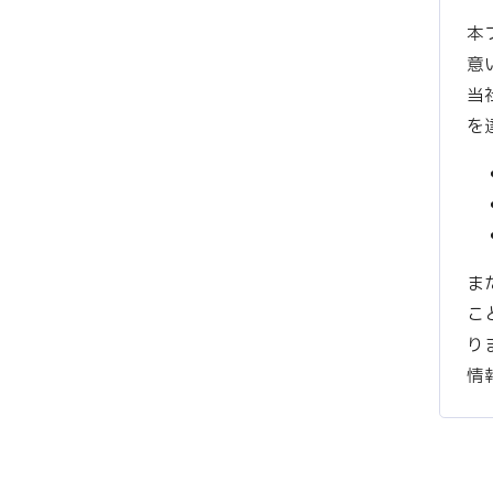
本
意
当
を
ま
こ
り
情