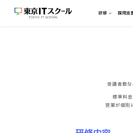
研修
採用支
新人エンジニア研修
新入社員向けエンジニア研修
中途社員向けエンジニア研修
超実践型エンジニア研修「リアプロ
受講者数な
標準料金
研修・パッケージを探す
営業が個別
研修一覧
リスキリング研修