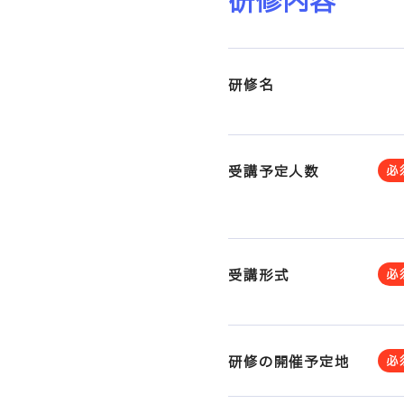
研修内容
部課長育成塾
研修名
受講予定人数
必
受講形式
必
研修の開催予定地
必