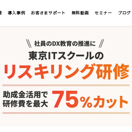
援
導入事例
お客さまサポート
無料動画
セミナー
ブログ
LMS/eラーニング
定額
テックアカデミー
社内大学 &IT
」
インターンシップLMS &IT
カスタマイズ研修
1社専用「オンサイト研修」
講師派遣サービス