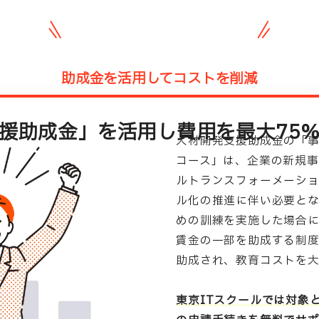
助成金を活用してコストを削減
援助成金」を活用し費用を最大75
人材開発支援助成金の「
コース」は、企業の新規事
ルトランスフォーメーショ
ル化の推進に伴い必要と
めの訓練を実施した場合
賃金の一部を助成する制度
助成され、教育コストを大
東京ITスクールでは対象