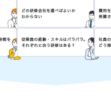
どの研修会社
を選べばよいか
費用
わからない
受講
時間を
従業員の
経験・スキルはバラバラ。
社員
それぞれに合う研修はある？
どう