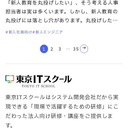
「新人教育を丸投げしたい」、そう考える人事
担当者は実は多くいます。しかし、新人教育の
丸投げには落とし穴があります。丸投げした結
果、育成の中身が見えなくなった、現場の負担
新入社員向け
新人エンジニア
が思ったより減らなかった、という
1
2
3
…
35
東京ITスクールはシステム開発会社だから実
現できる「現場で活躍するための研修」にこ
だわった法人向け研修・講座をご提供しま
す。