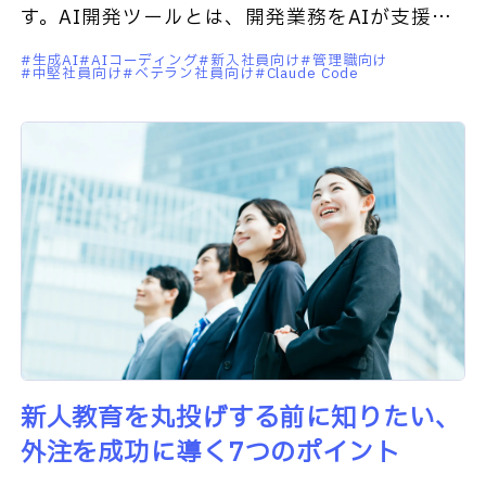
す。AI開発ツールとは、開発業務をAIが支援・
自動化するツールの総称です。なかでも
生成AI
AIコーディング
新入社員向け
管理職向け
中堅社員向け
ベテラン社員向け
Claude Code
「Claude Code」は自律的
新人教育を丸投げする前に知りたい、
外注を成功に導く7つのポイント