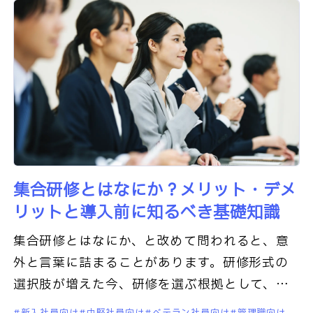
集合研修とはなにか？メリット・デメ
リットと導入前に知るべき基礎知識
集合研修とはなにか、と改めて問われると、意
外と言葉に詰まることがあります。研修形式の
選択肢が増えた今、研修を選ぶ根拠として、集
合研修とはどんな特性を持つ形式なのかを正し
新入社員向け
中堅社員向け
ベテラン社員向け
管理職向け