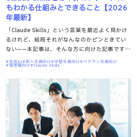
もわかる仕組みとできること【2026
年最新】
「Claude Skills」という言葉を最近よく見かけ
るけれど、結局それがなんなのかピンときてい
ない——本記事は、そんな方に向けた記事です。
私はコードを一行も書けない営業職ですが、今
生成AI
新入社員向け
中堅社員向け
ベテラン社員向け
管理職向け
Claude Skills
ではこのCl