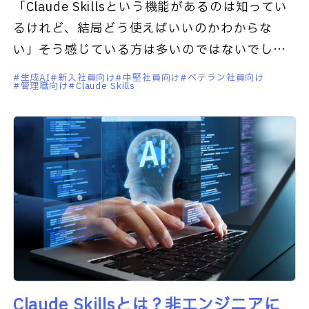
「Claude Skillsという機能があるのは知ってい
るけれど、結局どう使えばいいのかわからな
い」そう感じている方は多いのではないでしょ
うか。私自身、コードを一行も書けない営業職
生成AI
新入社員向け
中堅社員向け
ベテラン社員向け
管理職向け
Claude Skills
としてClaud
Claude Skillsとは？非エンジニアに