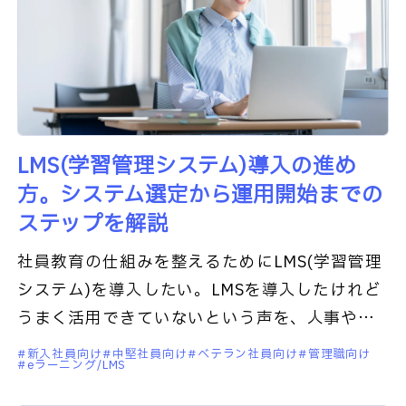
LMS(学習管理システム)導入の進め
方。システム選定から運用開始までの
ステップを解説
社員教育の仕組みを整えるためにLMS(学習管理
システム)を導入したい。LMSを導入したけれど
うまく活用できていないという声を、人事や教
育の現場で耳にします。LMSを導入する際、機
新入社員向け
中堅社員向け
ベテラン社員向け
管理職向け
eラーニング/LMS
能の多さだけでツー