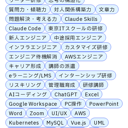
リーダー研修
思考の構造化
質問力・傾聴力
対人関係構築力
文章力
問題解決・考える力
Claude Skills
Claude Code
東京ITスクールの研修
新人エンジニア
中途採用エンジニア
インフラエンジニア
カスタマイズ研修
エンジニア待機解消
AWSエンジニア
キャリア形成
講師の派遣
eラーニング/LMS
インターンシップ研修
リスキリング
管理職育成
研修講師
AIコーディング
ChatGPT
Excel
Google Workspace
PC操作
PowerPoint
Word
Zoom
UI/UX
AWS
Kubernetes
MySQL
Vue.js
UML