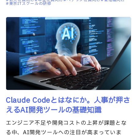
東京ITスクールの研修
く理解することが必要です。集合研
Claude Codeとはなにか。人事が押さ
えるAI開発ツールの基礎知識
エンジニア不足や開発コストの上昇が課題とな
る中、AI開発ツールへの注目が高まっていま