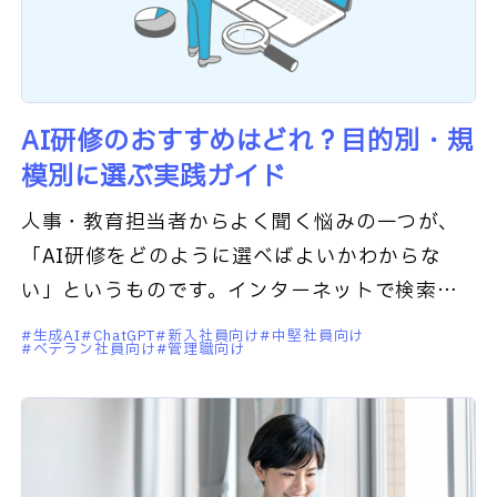
AI研修のおすすめはどれ？目的別・規
模別に選ぶ実践ガイド
人事・教育担当者からよく聞く悩みの一つが、
「AI研修をどのように選べばよいかわからな
い」というものです。インターネットで検索す
ると、法人向けAI研修サービスはいくつもヒッ
生成AI
ChatGPT
新入社員向け
中堅社員向け
ベテラン社員向け
管理職向け
トします。しかし、どのAI研修