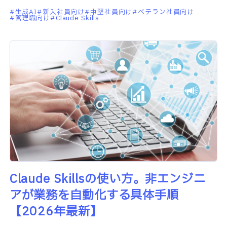
持ちではないでしょうか。私はコードの書けな
生成AI
新入社員向け
中堅社員向け
ベテラン社員向け
管理職向け
Claude Skills
い営業職ですが、いまはR
Claude Skillsの使い方。非エンジニ
アが業務を自動化する具体手順
【2026年最新】