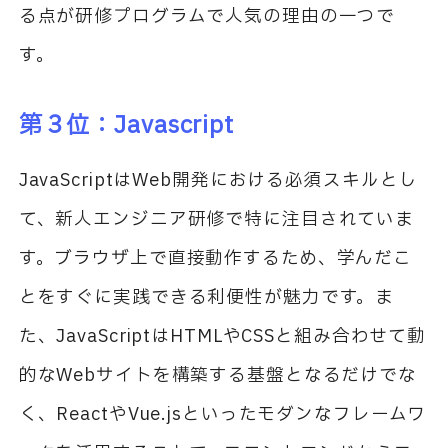
る点が研修プログラムで人気の理由の一つで
す。
第３位：
Javascript
JavaScript
は
Web
開発における必須スキルとし
て、新人エンジニア研修で特に注目されていま
す。ブラウザ上で直接動作するため、学んだこ
とをすぐに実践できる利便性が魅力です。ま
た、
JavaScript
は
HTML
や
CSS
と組み合わせて動
的な
Web
サイトを構築する基盤となるだけでな
く、
React
や
Vue.js
といったモダンなフレームワ