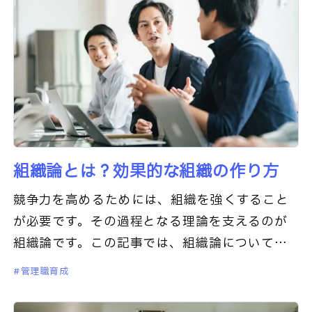
組織論とは？効果的な組織の作り方
競争力を高めるためには、組織を強くすること
が必要です。その過程となる理論を支えるのが
組織論です。この記事では、組織論について解
説します。以下の点について深堀していきま
管理職育成
す。・組織論の基本的な定義と概