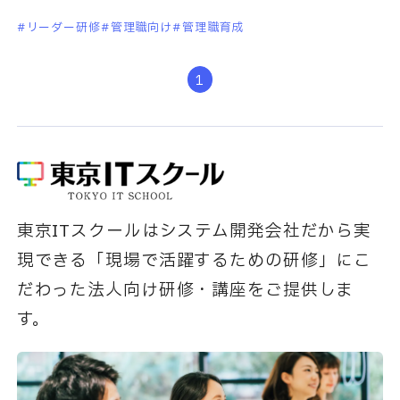
重視されていましたが、近年は管理職研修のニ
リーダー研修
管理職向け
管理職育成
ーズが高まっています。しか
1
東京ITスクールはシステム開発会社だから実
現できる「現場で活躍するための研修」にこ
だわった法人向け研修・講座をご提供しま
す。