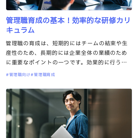
管理職育成の基本！効率的な研修カリ
キュラム
管理職の育成は、短期的にはチームの結束や生
産性のため、長期的には企業全体の業績のため
に重要なポイントの一つです。効果的に行う必
要があります。そして具体的な手段としては、
管理職向け
管理職育成
研修が選ばれるのが一般的でしょう