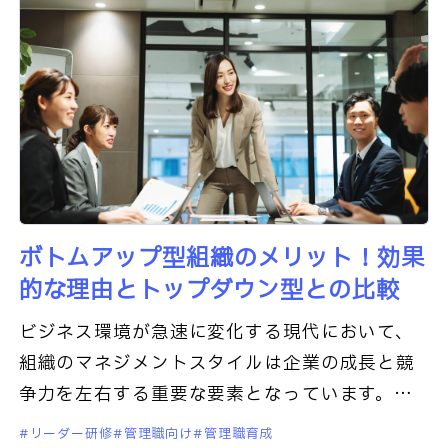
ボトムアップ型組織のメリット！効果
的な理由とトップダウン型との比較
ビジネス環境が急速に変化する現代において、
組織のマネジメントスタイルは企業の成長と競
争力を左右する重要な要素となっています。そ
の中でも注目を集めているのが、従業員の意見
リーダー研修
管理職向け
管理職育成