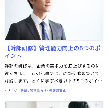
【幹部研修】管理能力向上の5つのポ
イント
幹部の研修は、企業の競争力を底上げするのに
役立ちます。この記事では、幹部研修について
解説します。とくに学ぶべき以下の5つのポイン
トを深堀していきます。リーダーシップとチー
リーダー研修
管理職向け
管理職育成
ムビルディング、決断力