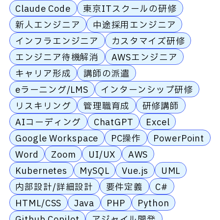
Claude Code
東京ITスクールの研修
新人エンジニア
中途採用エンジニア
インフラエンジニア
カスタマイズ研修
エンジニア待機解消
AWSエンジニア
キャリア形成
講師の派遣
eラーニング/LMS
インターンシップ研修
リスキリング
管理職育成
研修講師
AIコーディング
ChatGPT
Excel
Google Workspace
PC操作
PowerPoint
Word
Zoom
UI/UX
AWS
Kubernetes
MySQL
Vue.js
UML
内部設計/詳細設計
要件定義
C#
HTML/CSS
Java
PHP
Python
Github Copilot
アジャイル開発