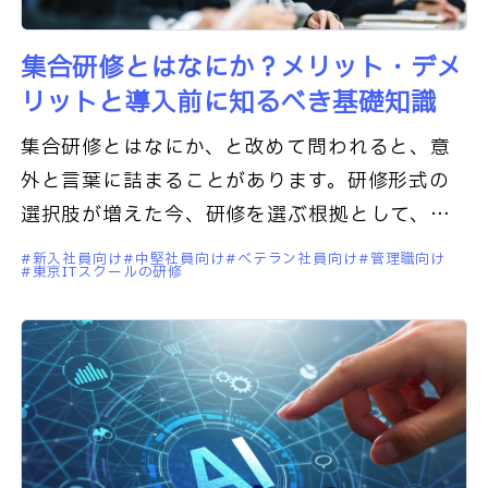
集合研修とはなにか？メリット・デメ
リットと導入前に知るべき基礎知識
集合研修とはなにか、と改めて問われると、意
外と言葉に詰まることがあります。研修形式の
選択肢が増えた今、研修を選ぶ根拠として、集
合研修とはどんな特性を持つ形式なのかを正し
新入社員向け
中堅社員向け
ベテラン社員向け
管理職向け
東京ITスクールの研修
く理解することが必要です。集合研