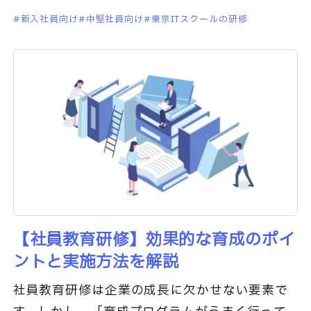
なか成長が見えない」、「人材育成の成果がわ
新入社員向け
中堅社員向け
東京ITスクールの研修
かりづらい」「そもそも、なぜ育成
【社員教育研修】効果的な育成のポイ
ントと実施方法を解説
社員教育研修は企業の成長に欠かせない要素で