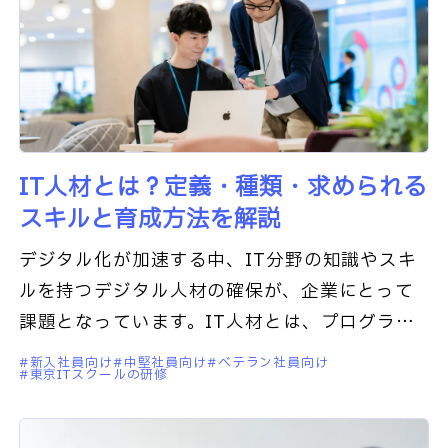
IT人材とは？定義・種類・求められる
スキルと育成方法を解説
デジタル化が加速する中、IT分野の知識やスキ
ルを持つデジタル人材の確保が、企業にとって
課題となっています。IT人材とは、プログラミ
ングやシステム開発だけでなく、AIやデータサ
新入社員向け
中堅社員向け
ベテラン社員向け
東京ITスクールの研修
イエンスなどの先端技術、さ