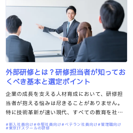
外部研修とは？研修担当者が知ってお
くべき基本と選定ポイント
企業の成長を支える人材育成において、研修担
当者が抱える悩みは尽きることがありません。
特に技術革新が速い現代、すべての教育を社内
で完結させることには限界が生じています。そ
新入社員向け
中堅社員向け
ベテラン社員向け
管理職向け
東京ITスクールの研修
こで選択肢に上がるのが「外部