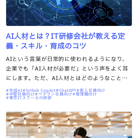
AI人材とは？IT研修会社が教える定
義・スキル・育成のコツ
AIという言葉が日常的に使われるようになり、
企業でも「AI人材が必要だ」という声をよく耳
にします。ただ、AI人材とはどのようなことを
する人材なのか、どう人材を確保すればいいの
生成AI
Github Copilot
ChatGPT
新入社員向け
中堅社員向け
ベテラン社員向け
管理職向け
かは、実はよく分かっていな
東京ITスクールの研修