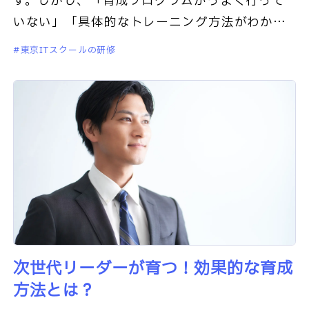
す。しかし、「育成プログラムがうまく行って
いない」「具体的なトレーニング方法がわから
ない」とお困りの方も多いのではないでしょう
東京ITスクールの研修
か？この記事では、あなたが抱
次世代リーダーが育つ！効果的な育成
方法とは？