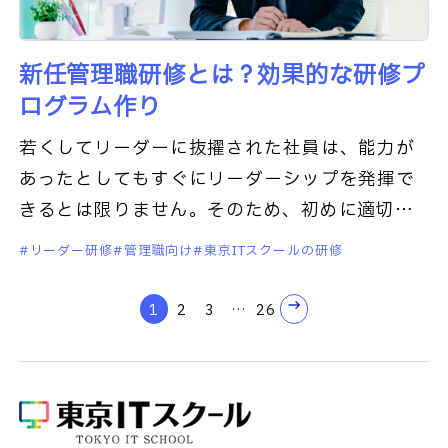
新任管理職研修とは？効果的な研修プ
ログラム作り
若くしてリーダーに抜擢された社員は、能力が
あったとしてもすぐにリーダーシップを発揮で
きるとは限りません。そのため、初めに適切な
教育を行うことが大切です。この記事では、新
リーダー研修
管理職向け
東京ITスクールの研修
任の管理職の社員向け研修につ
1
2
3
…
26