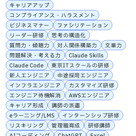
キャリアアップ
コンプライアンス・ハラスメント
ビジネスマナー
ファシリテーション
リーダー研修
思考の構造化
質問力・傾聴力
対人関係構築力
文章力
問題解決・考える力
Claude Skills
Claude Code
東京ITスクールの研修
新人エンジニア
中途採用エンジニア
インフラエンジニア
カスタマイズ研修
エンジニア待機解消
AWSエンジニア
キャリア形成
講師の派遣
eラーニング/LMS
インターンシップ研修
リスキリング
管理職育成
研修講師
AIコーディング
ChatGPT
Excel