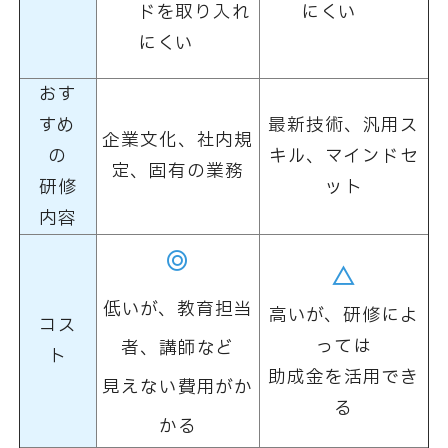
ドを取り入れ
にくい
にくい
おす
すめ
最新技術、汎用ス
企業文化、社内規
の
キル、マインドセ
定、固有の業務
研修
ット
内容
◎
△
低いが、教育担当
高いが、研修によ
コス
っては
者、講師など
ト
助成金を活用でき
見えない費用がか
る
かる