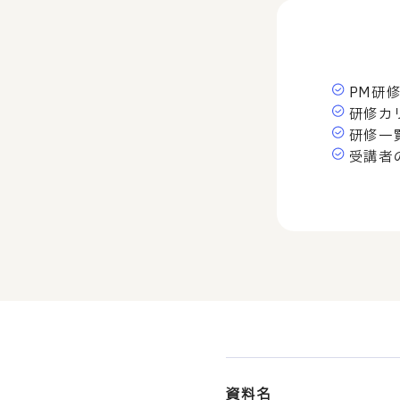
部課長育成塾
PM研
研修カ
研修一
受講者
資料名