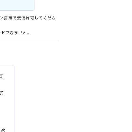
メイン指定で受信許可してくださ
ードできません。
同
、
的
ため