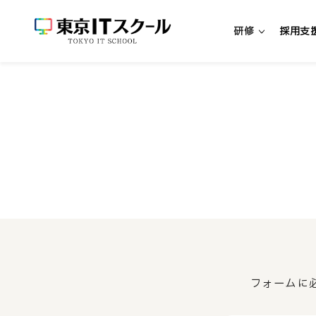
研修
採用支
新人エンジニア研修
新入社員向けエンジニア研修
中途社員向けエンジニア研修
超実践型エンジニア研修「リアプロ
研修・パッケージを探す
研修一覧
フォームに
リスキリング研修