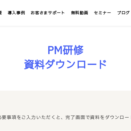
援
導入事例
お客さまサポート
無料動画
セミナー
ブログ
LMS/eラーニング
定額
PM研修
テックアカデミー
資料ダウンロード
社内大学 &IT
」
インターンシップLMS &IT
カスタマイズ研修
1社専用「オンサイト研修」
必要事項をご入力いただくと、完了画面で資料をダウンロー
講師派遣サービス