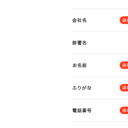
会社名
必
部署名
お名前
必
ふりがな
必
電話番号
必