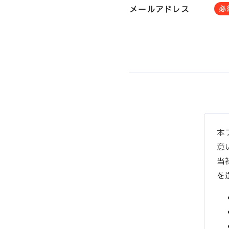
メールアドレス
必
本
意
当
を