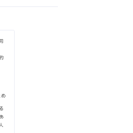
同
、
的
ため
る
あ
人