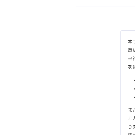
本
意
当
を
ま
こ
り