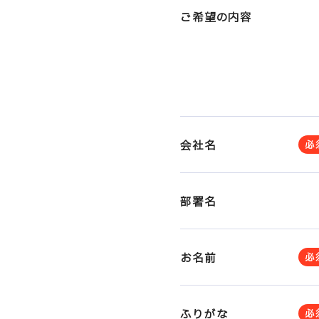
部課長育成塾
ご希望の内容
会社名
必
部署名
お名前
必
ふりがな
必