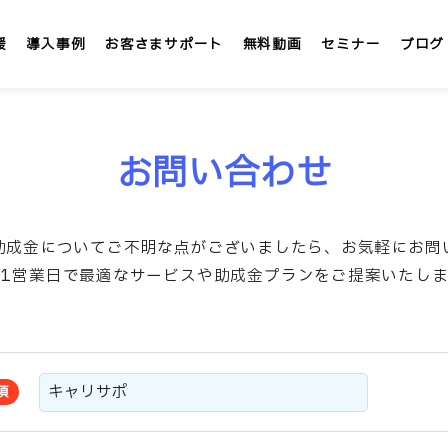
援
導入事例
お客さまサポート
無料動画
セミナー
ブログ
LMS/eラーニング
定額
お問い合わせ
テックアカデミー
社内大学 &IT
助成金についてご不明な点がございましたら、お気軽にお問
」
インターンシップLMS &IT
短1営業日で最適なサービスや助成金プランをご提案いたしま
カスタマイズ研修
1社専用「オンサイト研修」
須
講師派遣サービス