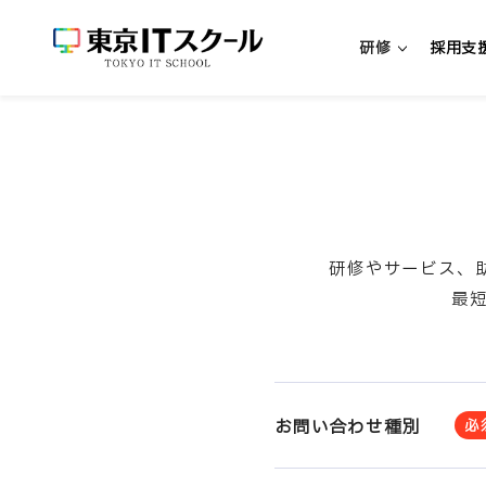
研修
採用支
新人エンジニア研修
新入社員向けエンジニア研修
中途社員向けエンジニア研修
研修やサービス、
超実践型エンジニア研修「リアプロ
最
研修・パッケージを探す
研修一覧
お問い合わせ種別
必
リスキリング研修