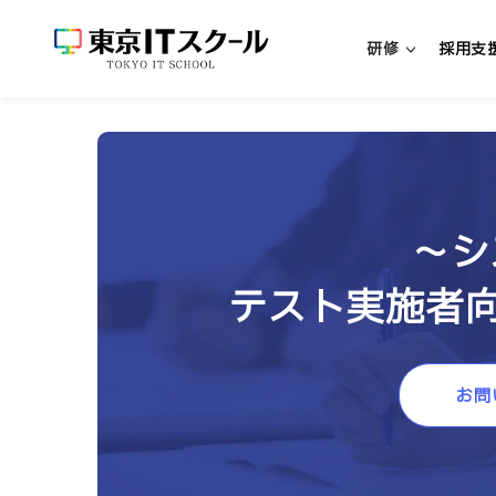
研修
採用支
新人エンジニア研修
新入社員向けエンジニア研修
～シ
中途社員向けエンジニア研修
テスト実施者向
超実践型エンジニア研修「リアプロ
研修・パッケージを探す
お問
研修一覧
リスキリング研修