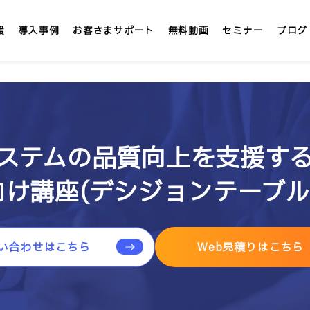
援
導入事例
お客さまサポート
無料動画
セミナー
ブログ
LMS/eラーニング
定額
テックアカデミー
ステムの品質向上を支援す
社内大学 &IT
け講座(デシジョンテーブル
」
インターンシップLMS &IT
カスタマイズ研修
い合わせはこちら
Web見積りはこちら
1社専用「オンサイト研修」
講師派遣サービス