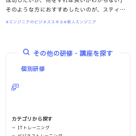
成功したいが、何をすれば良いかわからない」
そのような方におすすめしたいのが、スティー
ブン・R・コビー博士が提唱する「7つの習慣」
エンジニアのビジネススキル
新人エンジニア
です。聞いたことが
その他の研修・講座を探す
個別研修
カテゴリから探す
ITトレーニング