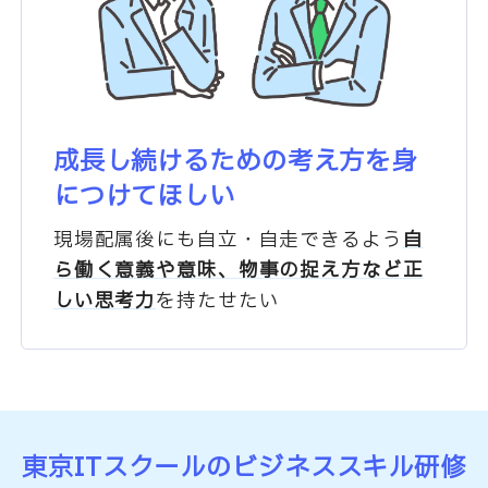
成長し続けるための
考え方を身
につけてほしい
現場配属後にも自立・自走できるよう
自
ら働く意義や意味、物事の捉え方など
正
しい思考力
を持たせたい
東京ITスクールの
ビジネススキル
研修