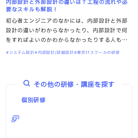
内部設計と外部設計の違いは？工程の流れや必
要なスキルも解説！
初心者エンジニアのなかには、内部設計と外部
設計の違いがわからなかったり、内部設計で何
をすればよいのかわからなかったりする人もい
るでしょう。内部設計は、外部設計と共にプロ
システム設計
内部設計/詳細設計
東京ITスクールの研修
ダクトの完成度を左右する重要
その他の研修・講座を探す
個別研修