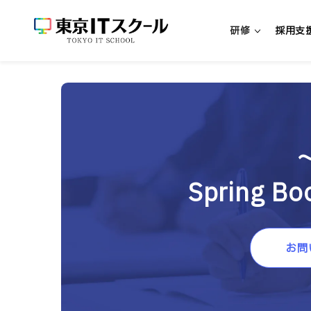
研修
採用支
新人エンジニア研修
新入社員向けエンジニア研修
中途社員向けエンジニア研修
Spring
超実践型エンジニア研修「リアプロ
研修・パッケージを探す
お問
研修一覧
リスキリング研修