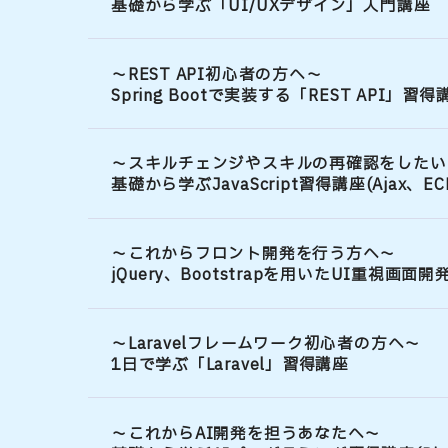
基礎から学ぶ「UI/UXデザイン」入門講座
～REST API初心者の方へ～
Spring Bootで実装する「REST API」習得
～スキルチェンジやスキルの再確認をしたい
基礎から学ぶJavaScript習得講座(Ajax、ECM
～これからフロント開発を行う方へ～
jQuery、Bootstrapを用いたUI重視画面開
～Laravelフレームワーク初心者の方へ～
1日で学ぶ「Laravel」習得講座
～これからAI開発を担うあなたへ～