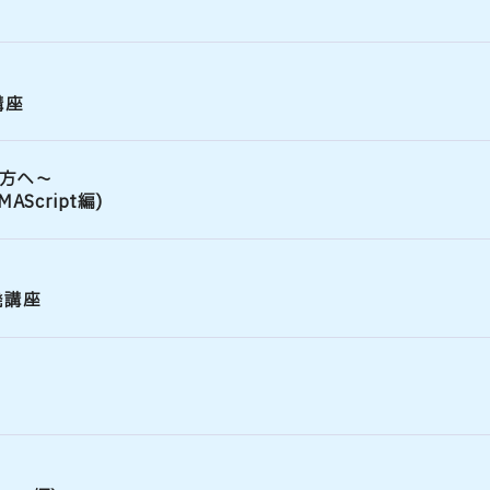
講座
方へ～
AScript編)
発講座