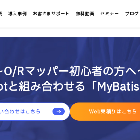
援
導入事例
お客さまサポート
無料動画
セミナー
ブログ
LMS/eラーニング
定額
テックアカデミー
〜O/Rマッパー初心者の方へ
社内大学 &IT
 Bootと組み合わせる「MyBat
」
インターンシップLMS &IT
カスタマイズ研修
い合わせはこちら
Web見積りはこちら
1社専用「オンサイト研修」
講師派遣サービス