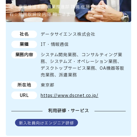
左：事業推進本部 事業推進部 課長 佐藤 恵理さま
右：常務取締役 内藤 裕一さま
社名
データサイエンス株式会社
業種
IT・情報通信
業務内容
システム開発業務、コンサルティング業
務、システムズ・オペレーション業務、
デスクトップサービス業務、OA機器等販
売業務、派遣業務
所在地
東京都
URL
https://www.dscnet.co.jp/
利用研修・サービス
新入社員向けエンジニア研修