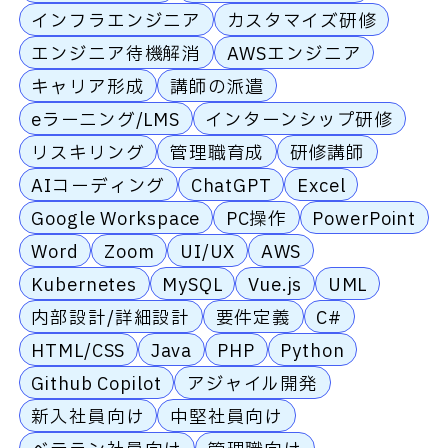
インフラエンジニア
カスタマイズ研修
エンジニア待機解消
AWSエンジニア
キャリア形成
講師の派遣
eラーニング/LMS
インターンシップ研修
リスキリング
管理職育成
研修講師
AIコーディング
ChatGPT
Excel
Google Workspace
PC操作
PowerPoint
Word
Zoom
UI/UX
AWS
Kubernetes
MySQL
Vue.js
UML
内部設計/詳細設計
要件定義
C#
HTML/CSS
Java
PHP
Python
Github Copilot
アジャイル開発
新入社員向け
中堅社員向け