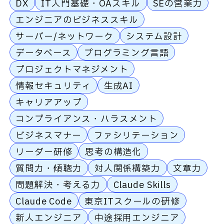
DX
IT入門基礎・OAスキル
SEの営業力
エンジニアのビジネススキル
サーバー/ネットワーク
システム設計
データベース
プログラミング言語
プロジェクトマネジメント
情報セキュリティ
生成AI
キャリアアップ
コンプライアンス・ハラスメント
ビジネスマナー
ファシリテーション
リーダー研修
思考の構造化
質問力・傾聴力
対人関係構築力
文章力
問題解決・考える力
Claude Skills
Claude Code
東京ITスクールの研修
新人エンジニア
中途採用エンジニア