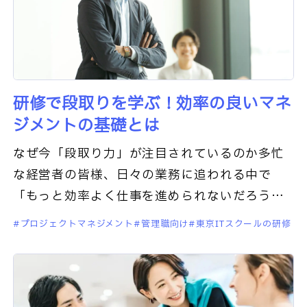
研修で段取りを学ぶ！効率の良いマネ
ジメントの基礎とは
なぜ今「段取り力」が注目されているのか多忙
な経営者の皆様、日々の業務に追われる中で
「もっと効率よく仕事を進められないだろう
か」と感じることはありませんか？特に中小企
プロジェクトマネジメント
管理職向け
東京ITスクールの研修
業では、限られた人員でより大きな