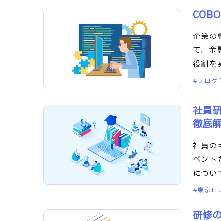
COB
企業の
て、金
役割を
す。
プログ
社員
徹底
社員の
ベント
につい
てしま
東京I
研修