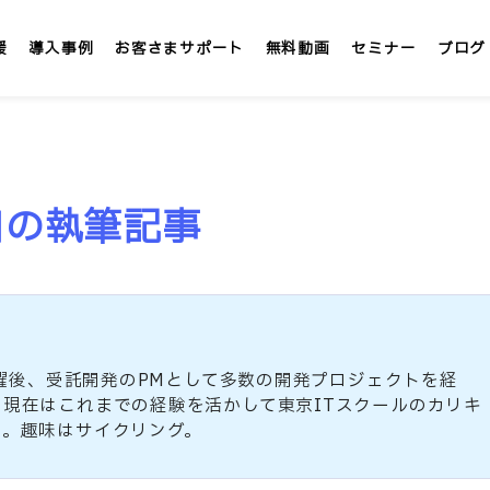
援
導入事例
お客さまサポート
無料動画
セミナー
ブログ
LMS/eラーニング
定額
口の執筆記事
テックアカデミー
社内大学 &IT
」
インターンシップLMS &IT
カスタマイズ研修
て活躍後、受託開発のPMとして多数の開発プロジェクトを経
現在はこれまでの経験を活かして東京ITスクールのカリキ
1社専用「オンサイト研修」
事。趣味はサイクリング。
講師派遣サービス