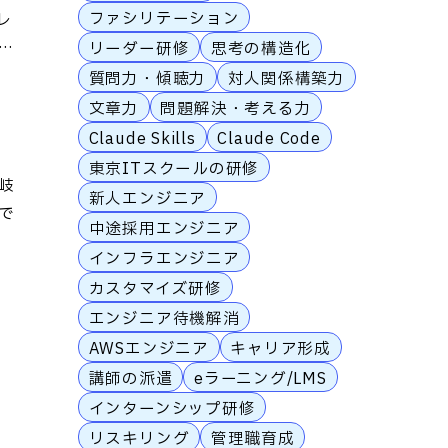
ファシリテーション
レ
シ
リーダー研修
思考の構造化
質問力・傾聴力
対人関係構築力
文章力
問題解決・考える力
Claude Skills
Claude Code
東京ITスクールの研修
岐
新人エンジニア
で
中途採用エンジニア
インフラエンジニア
カスタマイズ研修
エンジニア待機解消
AWSエンジニア
キャリア形成
講師の派遣
eラーニング/LMS
インターンシップ研修
リスキリング
管理職育成