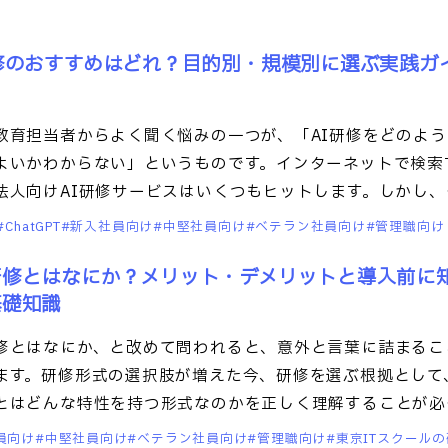
修のおすすめはどれ？目的別・規模別に選ぶ実践ガ
教育担当者からよく聞く悩みの一つが、「AI研修をどのよう
よいかわからない」というものです。インターネットで検索
法人向けAI研修サービスはいくつもヒットします。しかし、
修
ChatGPT
新入社員向け
中堅社員向け
ベテラン社員向け
管理職向け
研修とはなにか？メリット・デメリットと導入前に
基礎知識
修とはなにか、と改めて問われると、意外と言葉に詰まるこ
ます。研修形式の選択肢が増えた今、研修を選ぶ根拠として
とはどんな特性を持つ形式なのかを正しく理解することが必
集合研
員向け
中堅社員向け
ベテラン社員向け
管理職向け
東京ITスクール