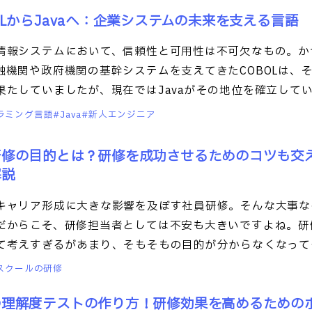
OLからJavaへ：企業システムの未来を支える言語
情報システムにおいて、信頼性と可用性は不可欠なもの。か
融機関や政府機関の基幹システムを支えてきたCOBOLは、
果たしていましたが、現在ではJavaがその地位を確立して
ラミング言語
Java
新人エンジニア
研修の目的とは？研修を成功させるためのコツも交
解説
キャリア形成に大きな影響を及ぼす社員研修。そんな大事な
だからこそ、研修担当者としては不安も大きいですよね。研
て考えすぎるがあまり、そもそもの目的が分からなくなって
った
Tスクールの研修
の理解度テストの作り方！研修効果を高めるための