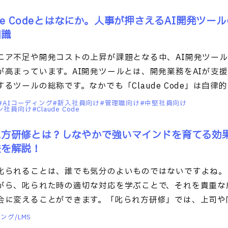
ude Codeとはなにか。人事が押さえるAI開発ツー
知識
ニア不足や開発コストの上昇が課題となる中、AI開発ツー
が高まっています。AI開発ツールとは、開発業務をAIが支
するツールの総称です。なかでも「Claude Code」は自律的
AIコーディング
新入社員向け
管理職向け
中堅社員向け
ン社員向け
Claude Code
れ方研修とは？しなやかで強いマインドを育てる効
法を解説！
叱られることは、誰でも気分のよいものではないですよね。
がら、叱られた時の適切な対応を学ぶことで、それを貴重な
会に変えることができます。「叱られ方研修」では、上司や
の必
ング/LMS