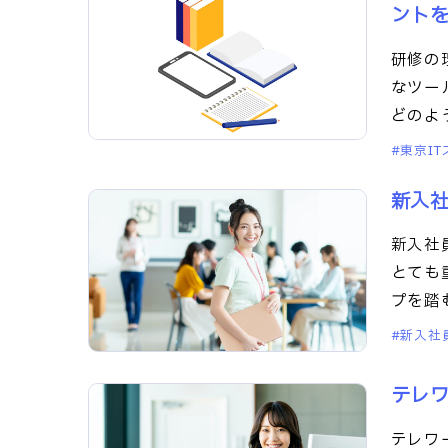
ント
研修の
なツー
どのよ
ょう。
東京I
新入
新入社
とても
プを踏
解説し
新入社
テレ
テレワ