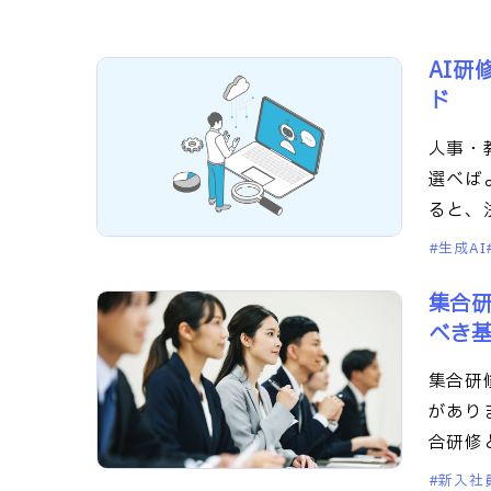
部課長育成塾
AI研
ド
人事・
選べば
ると、
のAI研
生成AI
集合
べき
集合研
があり
合研修
です。
新入社