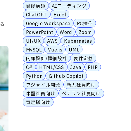
研修講師
AIコーディング
ChatGPT
Excel
Google Workspace
PC操作
する
PowerPoint
Word
Zoom
UI/UX
AWS
Kubernetes
MySQL
Vue.js
UML
内部設計/詳細設計
要件定義
C#
HTML/CSS
Java
PHP
Python
Github Copilot
アジャイル開発
新入社員向け
中堅社員向け
ベテラン社員向け
管理職向け