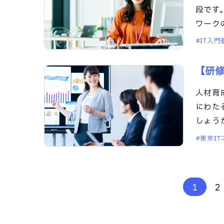
段です
ワーク
ョ
IT入
【研
人材育
にわた
しょう
東京I
1
2