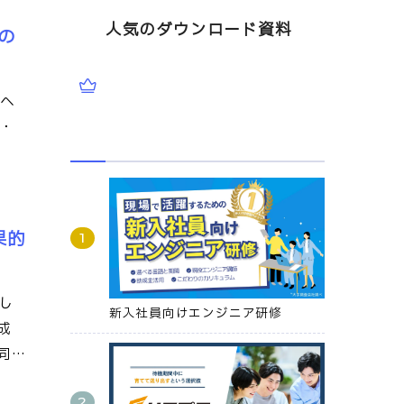
人気のダウンロード資料
ルの
ルへ
援・
果的
し
新入社員向けエンジニア研修
成
同