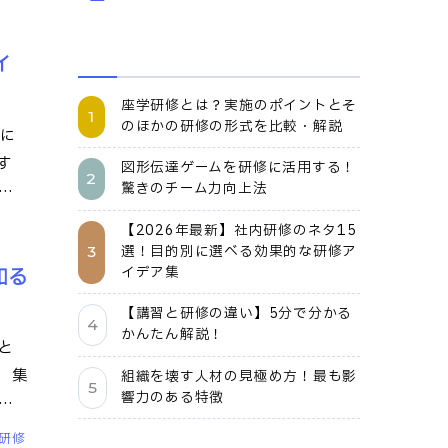
イ
座学研修とは？実施のポイントとそ
のほかの研修の形式を比較・解説
に
す
図形伝達ゲームを研修に活用する！
驚きのチーム力向上法
ど
【2026年最新】社内研修のネタ15
選！目的別に選べる効果的な研修ア
イデア集
知る
【講習と研修の違い】5分で分かる
かんたん解説！
と
、集
組織を壊す人材の見極め方！最も影
響力のある特徴
要
の研修