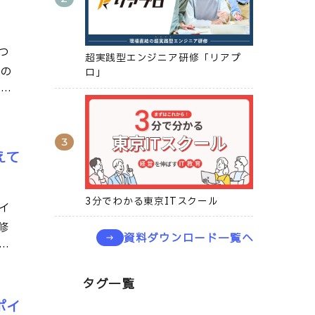
つ
超実践型エンジニア研修「リアプ
その
ロ」
いま
えて
3分でわかる東京ITスクール
イ
修
資料ダウンロード一覧へ
き
タグ一覧
ポイ