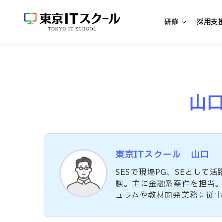
研修
採用支
新人エンジニア研修
山
新入社員向けエンジニア研修
中途社員向けエンジニア研修
超実践型エンジニア研修「リアプロ
東京ITスクール 山口
研修・パッケージを探す
SESで現場PG、SEとし
験。主に金融系案件を担当。
研修一覧
ュラムや教材開発業務に従
リスキリング研修