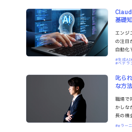
Cla
基礎
エンジ
の注目
自動化
生成AI
ベテラ
叱ら
な方
職場で
かしな
長の機
僚から
eラーニ