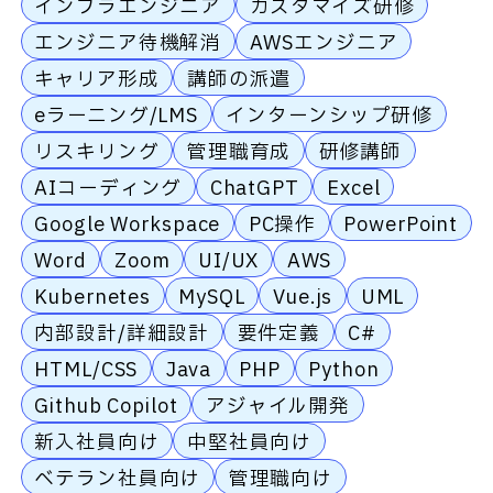
インフラエンジニア
カスタマイズ研修
エンジニア待機解消
AWSエンジニア
キャリア形成
講師の派遣
eラーニング/LMS
インターンシップ研修
リスキリング
管理職育成
研修講師
AIコーディング
ChatGPT
Excel
Google Workspace
PC操作
PowerPoint
Word
Zoom
UI/UX
AWS
Kubernetes
MySQL
Vue.js
UML
内部設計/詳細設計
要件定義
C#
HTML/CSS
Java
PHP
Python
Github Copilot
アジャイル開発
新入社員向け
中堅社員向け
ベテラン社員向け
管理職向け