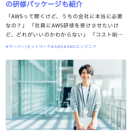
の研修パッケージも紹介
「AWSって聞くけど、うちの会社に本当に必要
なの？」 「社員にAWS研修を受けさせたいけ
ど、どれがいいのかわからない」 「コスト削減
しながら効果的なAWS研修をしたい」このよう
サーバー/ネットワーク
AWS
AWSエンジニア
な悩みをお持