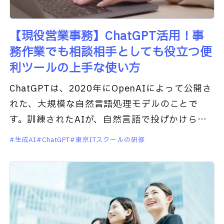
【現役営業事務】ChatGPT活用！事
務作業でも相談相手としても役立つ便
利ツールの上手な使い方
ChatGPTは、2020年にOpenAIによって公開さ
れた、大規模な自然言語処理モデルのことで
す。訓練されたAIが、自然言語で投げかけられ
た質問や会話に対し、適切な回答を返してくれ
生成AI
ChatGPT
東京ITスクールの研修
ます。登録すれ