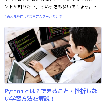
ントが知りたい」という方も多いでしょう。新
人研修は、自社に必要な人材を育成するのに必
新入社員向け
東京ITスクールの研修
要不可欠なもので
Pythonとは？できること・挫折しな
い学習方法を解説！