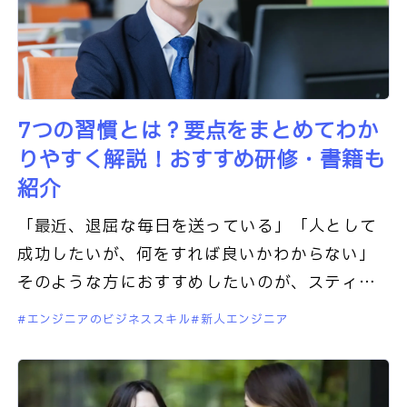
7つの習慣とは？要点をまとめてわか
りやすく解説！おすすめ研修・書籍も
紹介
「最近、退屈な毎日を送っている」「人として
成功したいが、何をすれば良いかわからない」
そのような方におすすめしたいのが、スティー
ブン・R・コビー博士が提唱する「7つの習慣」
エンジニアのビジネススキル
新人エンジニア
です。聞いたことが