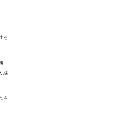
ける
務
の結
点を