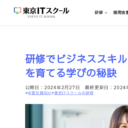
研修
採用支
新人エンジニア研修
研修でビジネススキル
新入社員向けエンジニア研修
中途社員向けエンジニア研修
を育てる学びの秘訣
超実践型エンジニア研修「リアプロ
公開日：
2024年2月27日
最終更新日：
202
中堅社員向け
東京ITスクールの研修
研修・パッケージを探す
研修一覧
リスキリング研修