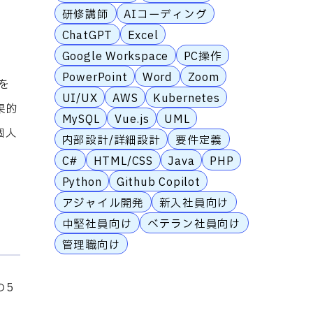
研修講師
AIコーディング
ChatGPT
Excel
Google Workspace
PC操作
PowerPoint
Word
Zoom
を
UI/UX
AWS
Kubernetes
果的
MySQL
Vue.js
UML
個人
内部設計/詳細設計
要件定義
C#
HTML/CSS
Java
PHP
Python
Github Copilot
アジャイル開発
新入社員向け
中堅社員向け
ベテラン社員向け
管理職向け
の5