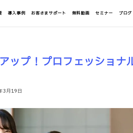
援
導入事例
お客さまサポート
無料動画
セミナー
ブログ
LMS/eラーニング
定額
アップ！プロフェッショナ
テックアカデミー
社内大学 &IT
」
インターンシップLMS &IT
4年3月19日
カスタマイズ研修
1社専用「オンサイト研修」
講師派遣サービス