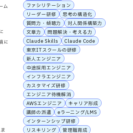
ファシリテーション
ーム
リーダー研修
思考の構造化
質問力・傾聴力
対人関係構築力
に
文章力
問題解決・考える力
Claude Skills
Claude Code
境に
東京ITスクールの研修
新人エンジニア
中途採用エンジニア
インフラエンジニア
カスタマイズ研修
エンジニア待機解消
AWSエンジニア
キャリア形成
講師の派遣
eラーニング/LMS
インターンシップ研修
れま
リスキリング
管理職育成