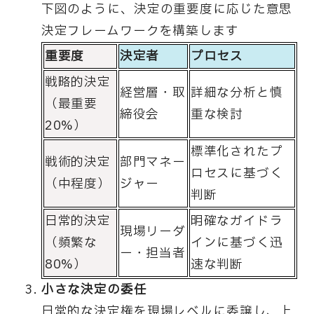
下図のように、決定の重要度に応じた意思
決定フレームワークを構築します
重要度
決定者
プロセス
戦略的決定
経営層・取
詳細な分析と慎
（最重要
締役会
重な検討
20%）
標準化されたプ
戦術的決定
部門マネー
ロセスに基づく
（中程度）
ジャー
判断
日常的決定
明確なガイドラ
現場リーダ
（頻繁な
インに基づく迅
ー・担当者
80%）
速な判断
小さな決定の委任
日常的な決定権を現場レベルに委譲し、上