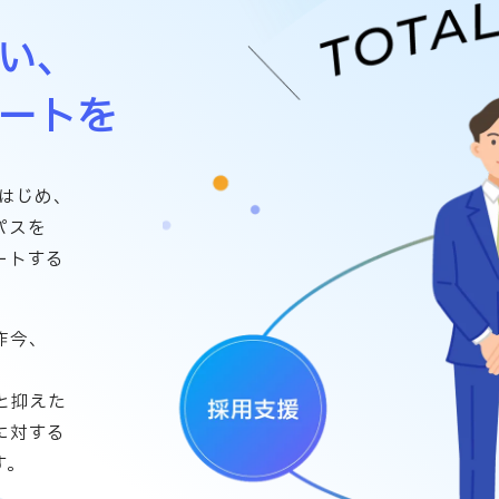
い、
ートを
をはじめ、
パスを
ートする
昨今、
。
と抑えた
に対する
す。