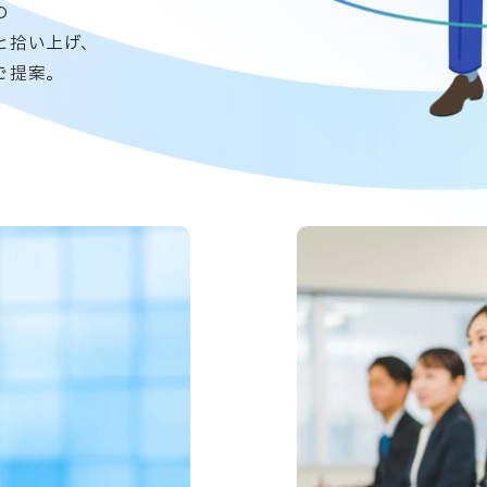
の
と拾い上げ、
ご提案。