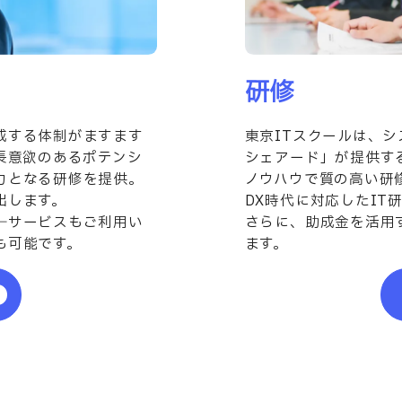
研修
成する体制がますます
東京ITスクールは、シ
長意欲のあるポテンシ
シェアード」が提供す
力となる研修を提供。
ノウハウで質の高い研
出します。
DX時代に対応したIT
―サービスもご利用い
さらに、助成金を活用
も可能です。
ます。