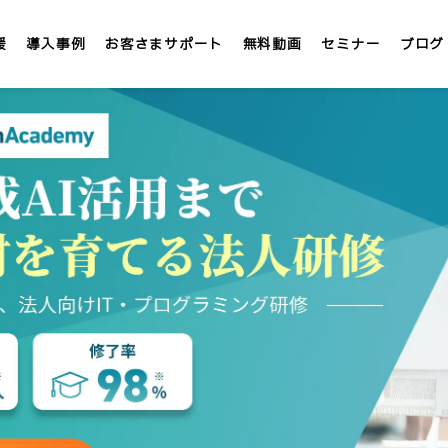
援
導入事例
お客さまサポート
無料動画
セミナー
ブログ
LMS/eラーニング
定額
テックアカデミー
社内大学 &IT
」
インターンシップLMS &IT
カスタマイズ研修
1社専用「オンサイト研修」
講師派遣サービス