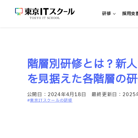
研修
採用支
新人エンジニア研修
階層別研修とは？新人
新入社員向けエンジニア研修
中途社員向けエンジニア研修
を見据えた各階層の研
超実践型エンジニア研修「リアプロ
公開日：
2024年4月18日
最終更新日：
202
東京ITスクールの研修
研修・パッケージを探す
研修一覧
リスキリング研修