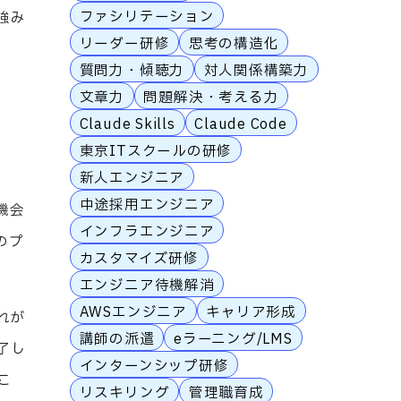
ファシリテーション
強み
リーダー研修
思考の構造化
質問力・傾聴力
対人関係構築力
。
文章力
問題解決・考える力
Claude Skills
Claude Code
東京ITスクールの研修
新人エンジニア
中途採用エンジニア
機会
インフラエンジニア
のプ
カスタマイズ研修
エンジニア待機解消
AWSエンジニア
キャリア形成
れが
講師の派遣
eラーニング/LMS
了し
インターンシップ研修
こ
リスキリング
管理職育成