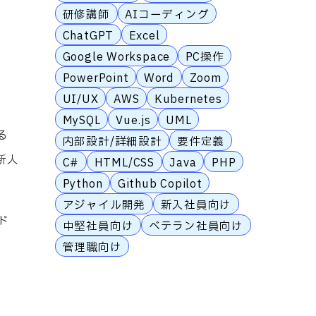
研修講師
AIコーディング
ChatGPT
Excel
Google Workspace
PC操作
PowerPoint
Word
Zoom
UI/UX
AWS
Kubernetes
MySQL
Vue.js
UML
る
内部設計/詳細設計
要件定義
新人
C#
HTML/CSS
Java
PHP
Python
Github Copilot
アジャイル開発
新入社員向け
ド
中堅社員向け
ベテラン社員向け
管理職向け