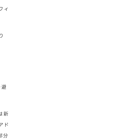
フィ
り
を避
は新
アド
部分