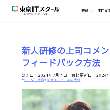
研修
採用支
新人エンジニア研修
新人研修の上司コメン
新入社員向けエンジニア研修
中途社員向けエンジニア研修
フィードバック方法
超実践型エンジニア研修「リアプロ
公開日：
2024年7月 4日
最終更新日：
2024
リーダー研修
東京ITスクールの研修
研修・パッケージを探す
研修一覧
リスキリング研修