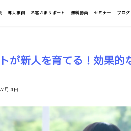
援
導入事例
お客さまサポート
無料動画
セミナー
ブログ
LMS/eラーニング
定額
トが新人を育てる！効果的
テックアカデミー
社内大学 &IT
」
インターンシップLMS &IT
年7月 4日
カスタマイズ研修
1社専用「オンサイト研修」
講師派遣サービス