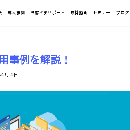
援
導入事例
お客さまサポート
無料動画
セミナー
ブログ
LMS/eラーニング
定額
や活用事例を解説！
テックアカデミー
社内大学 &IT
年4月 4日
」
インターンシップLMS &IT
カスタマイズ研修
1社専用「オンサイト研修」
講師派遣サービス