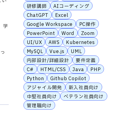
とい
研修講師
AIコーディング
ChatGPT
Excel
Google Workspace
PC操作
、学
PowerPoint
Word
Zoom
UI/UX
AWS
Kubernetes
MySQL
Vue.js
UML
なっ
内部設計/詳細設計
要件定義
C#
HTML/CSS
Java
PHP
Python
Github Copilot
アジャイル開発
新入社員向け
中堅社員向け
ベテラン社員向け
管理職向け