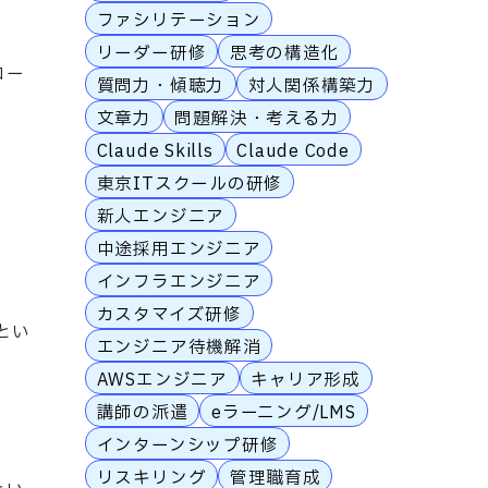
ファシリテーション
リーダー研修
思考の構造化
コー
質問力・傾聴力
対人関係構築力
文章力
問題解決・考える力
Claude Skills
Claude Code
東京ITスクールの研修
新人エンジニア
中途採用エンジニア
インフラエンジニア
カスタマイズ研修
とい
エンジニア待機解消
AWSエンジニア
キャリア形成
講師の派遣
eラーニング/LMS
インターンシップ研修
リスキリング
管理職育成