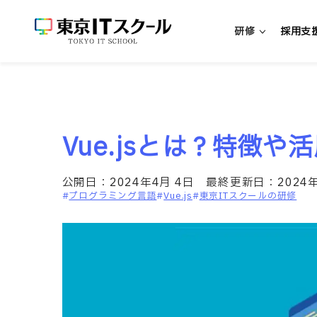
研修
採用支
新人エンジニア研修
Vue.jsとは？特徴
新入社員向けエンジニア研修
中途社員向けエンジニア研修
公開日：
2024年4月 4日
最終更新日：
2024
超実践型エンジニア研修「リアプロ
プログラミング言語
Vue.js
東京ITスクールの研修
研修・パッケージを探す
研修一覧
リスキリング研修